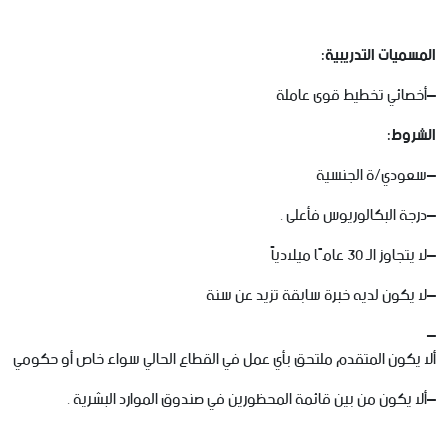
المسميات
التدريبية
:
–
أخصائي تخطيط قوى عاملة
الشروط
:
–
سعودي
/
ة
الجنسية
–
درجة
البكالوريوس
فأعلى
.
–
لا
يتجاوز
الـ
30
عامًا
ميلادياً
–
لا
يكون
لديه
خبرة
سابقة
تزيد
عن
سنة
–
ألا
يكون
المتقدم
ملتحق
بأي
عمل
في
القطاع
الحالي
سواء
خاص
أو
حكومي
–
ألا
يكون
من
بين
قائمة
المحظورين
في
صندوق
الموارد
البشرية
.