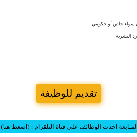
سواء
خاص
أو
حكومي
رد
البشرية
.
تقديم للوظيفة
لمتابعة احدث الوظائف على قناة التلقرام : (اضغط هنا)