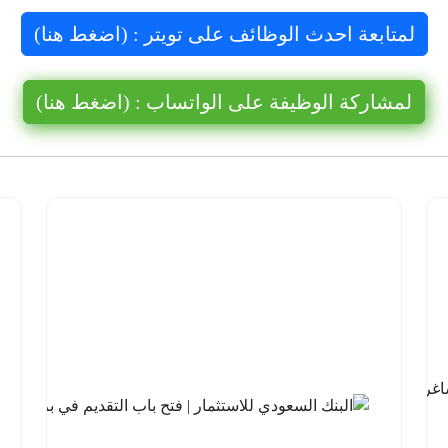
لمتابعة احدث الوظائف على تويتر : (اضغط هنا)
لمشاركة الوظيفة على الواتساب : (اضغط هنا)
شركة نيوم
للهيدروجين
الأخضر |
14 وظيفة
شاغرة
لحملة
الثانوية فما
فوق