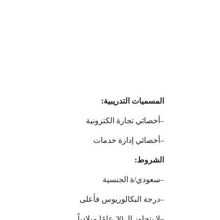
المسميات
التدريبية:
–
أخصائي
تجارة
الكترونية
–
أخصائي
إدارة
خدمات
الشروط:
–
سعودي
/
ة
الجنسية
–
درجة
البكالوريوس
فأعلى
–
لا
يتجاوز
الـ
30
عامًا
ميلادياً