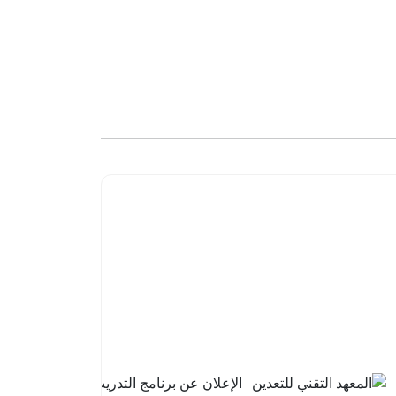
البنك
السعودي
للاستثمار
| فتح باب
التقديم
في
برنامج
تطوير