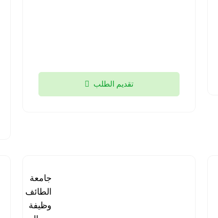
منطقة
تبوك
2026-
08-05
تقديم الطلب
برنامج
جامعة
مستشفى
الطائف |
قوى
وظيفة