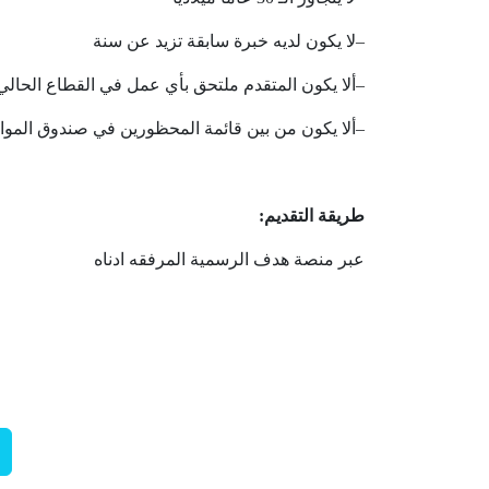
–
لا
يكون
لديه
خبرة
سابقة
تزيد
عن
سنة
–
ألا
يكون
المتقدم
ملتحق
بأي
عمل
في
القطاع
الحالي
–
ألا
يكون
من
بين
قائمة
المحظورين
في
صندوق
الموا
طريقة
التقديم:
عبر
منصة
هدف
الرسمية
المرفقه
ادناه