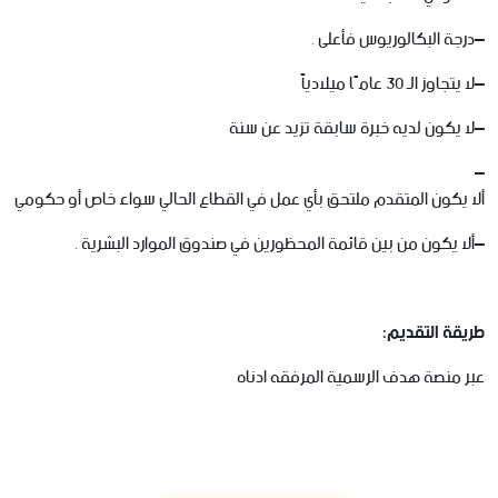
–
درجة
البكالوريوس
فأعلى
.
–
لا
يتجاوز
الـ
30
عامًا
ميلادياً
–
لا
يكون
لديه
خبرة
سابقة
تزيد
عن
سنة
–
ألا
يكون
المتقدم
ملتحق
بأي
عمل
في
القطاع
الحالي
سواء
خاص
أو
حكومي
–
ألا
يكون
من
بين
قائمة
المحظورين
في
صندوق
الموارد
البشرية
.
طريقة
التقديم
:
عبر
منصة
هدف
الرسمية
المرفقه
ادناه