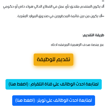
–
ألا
يكون
المتقدم
ملتحق
بأي
عمل
في
القطاع
الحالي
سواء
خاص
أو
حكومي
–
ألا
يكون
من
بين
قائمة
المحظورين
في
صندوق
الموارد
البشرية
.
طريقة
التقديم
:
عبر
منصة
هدف
الرسمية
المرفقه
ادناه
تقديم للوظيفة
لمتابعة احدث الوظائف على قناة التلقرام : (اضغط هنا)
لمتابعة احدث الوظائف على تويتر : (اضغط هنا)