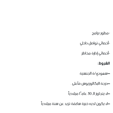
-مطور برامج
-أخصائي تواصل داخلي
-أخصائي إدارة مخاطر
الشروط
:
–
سعودي
/
ة
الجنسية
–
درجة
البكالوريوس
فأعلى
.
–
لا
يتجاوز
الـ
30
عامًا
ميلادياً
–
لا
يكون
لديه
خبرة
سابقة
تزيد
عن
سنة ميلادياً