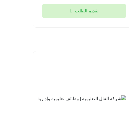
تقديم الطلب
مدارس
شركة
علو
الفال
الأهلية |
التعليمية
وظائف
| وظائف
تعليمية
تعليمية
وإشرافية
وإدارية
للعام
جدة
الدراسي
2026-