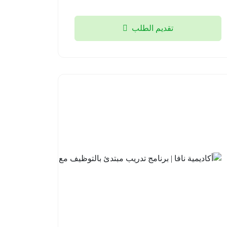
تقديم الطلب
أكاديمية
نافا |
برنامج
تدريب
مبتدئ
بالتوظيف
مع لوسد
2026-
08-04