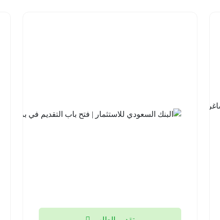
شركة نيوم
للهيدروجين
الأخضر |
14 وظيفة
شاغرة
لحملة
الثانوية فما
فوق
منطقة
تبوك
2026-
08-05
تقديم الطلب