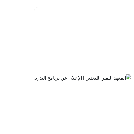
البنك
السعودي
للاستثمار
| فتح باب
التقديم
في
برنامج
تطوير
الخريجين
2026م
2026-
08-05