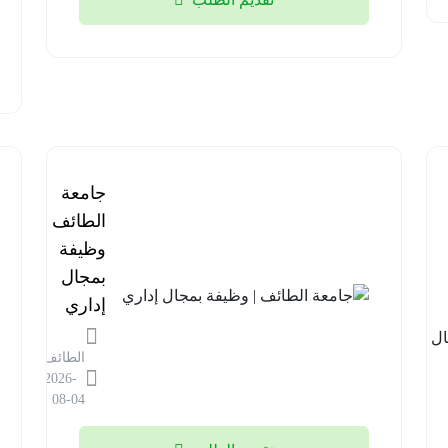
برنامج
جامعة
مستشفى
الطائف |
قوى
وظيفة
الأمن |
بمجال
وظائف
إداري
في مجال
الطائف
المختبرات
2026-
الطبية
08-04
الرياض