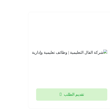
مدارس
شركة
علو
الفال
الأهلية |
التعليمية
وظائف
| وظائف
تعليمية
تعليمية
وإشرافية
وإدارية
للعام
جدة
الدراسي
2026-
القادم
08-03
1448هـ
الخبر
تقديم الطلب
2026-
08-03