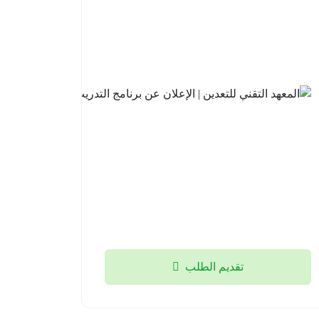
| فتح باب
التقديم
في
برنامج
تطوير
الخريجين
2026م
2026-
08-05
تقديم الطلب