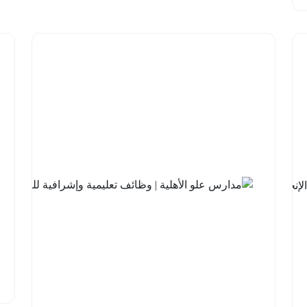
شركة
السودة
للتطوير |
برنامج
مهارات
اللغة
الإنجليزية
مع
جامعة
الملك
خالد
2026-