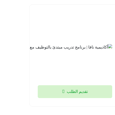
أكاديمية
نافا |
برنامج
تدريب
مبتدئ
بالتوظيف
مع لوسد
2026-
08-04
تقديم الطلب