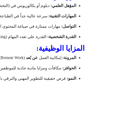
المؤهل العلمي:
دبلوم أو بكالوريوس في (التخصصا
المهارات التقنية:
سرعة عالية جداً في الطباعة و
التواصل:
مهارات ممتازة في صياغة المحتوى الكت
القدرة الشخصية:
القدرة على تعدد المهام (Multi-tasking) وإدارة الوقت بفاعلية وحل المشكلات بذكاء.
المزايا الوظيفية:
المرونة:
إمكانية العمل
عن بُعد
(Remote Work).
الحوافز:
مكافآت ومزايا مادية جاذبة للموظفين.
النمو:
فرص حقيقية للتطوير المهني والترقي د