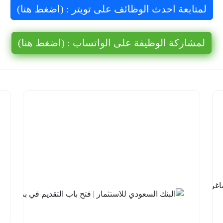
لمتابعة احدث الوظائف على تويتر : (اضغط هنا)
لمشاركة الوظيفة على الواتساب : (اضغط هنا)
شركة نيوم
للهيدروجين
الأخضر |
14 وظيفة
شاغرة
لحملة
الثانوية فما
فوق