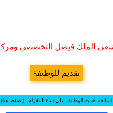
شفى الملك فيصل التخصصي ومركز 
تقديم للوظيفة
لمتابعة احدث الوظائف على قناة التلقرام : (اضغط هنا)