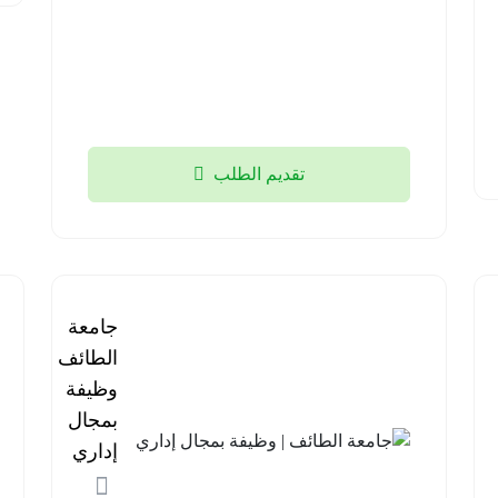
منطقة
تبوك
2026-
08-05
تقديم الطلب
جامعة
الطائف |
وظيفة
بمجال
إداري