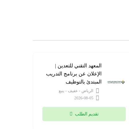
البنك
المعهد التقني للتعدين |
السعودي
الإعلان عن برنامج التدريب
للاستثمار
المبتدئ بالتوظيف
| فتح باب
الرياض - عفيف - ينبع
التقديم
2026-08-05
في
برنامج
تقديم الطلب
تطوير