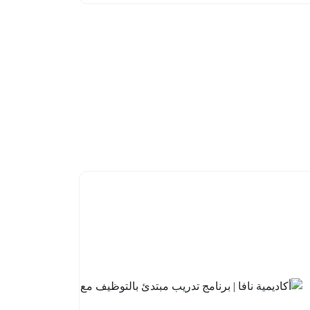
الخريجين
2026م
2026-
08-05
أكاديمية
نافا |
برنامج
تدريب
مبتدئ
بالتوظيف