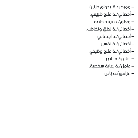
– ممرض/ـة. (دوام جزئي)
– أخصائي/ـة علاج طبيعي.
– معلم/ـة تربية خاصة.
– أخصائي/ـة نطق وتخاطب.
– أخصائي/ـة اجتماعي.
– أخصائي/ـة نفسي.
– أخصائي/ـة علاج وظيفي.
– سائق/ـة باص.
– عامل/ـة رعاية شخصية.
– مرافق/ـة باص.