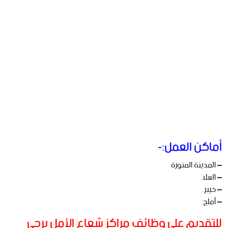
أماكن العمل:-
– المدينة المنورة.
– العلا.
– خيبر.
– أملج.
للتقديم على وظائف مراكز شعاع الأمل يرجى