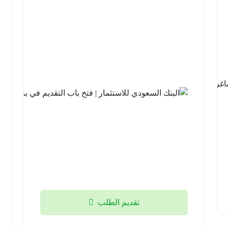
شركة نيوم
للهيدروجين
الأخضر |
14 وظيفة
شاغرة
لحملة
الثانوية فما
فوق
منطقة
تبوك
2026-
08-05
تقديم الطلب