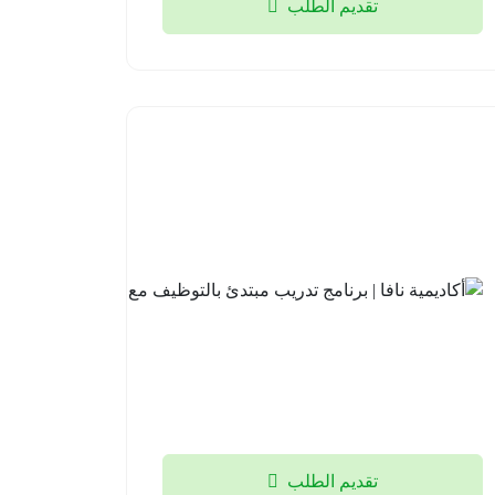
تقديم الطلب
أكاديمية
نافا |
برنامج
تدريب
مبتدئ
بالتوظيف
مع لوسد
2026-
08-04
تقديم الطلب