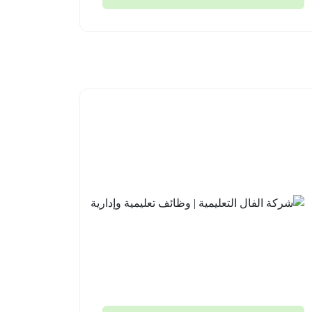
مدارس
شركة
علو
الفال
الأهلية |
التعليمية
وظائف
| وظائف
تعليمية
تعليمية
وإشرافية
وإدارية
للعام
جدة
الدراسي
2026-
القادم
08-03
1448هـ