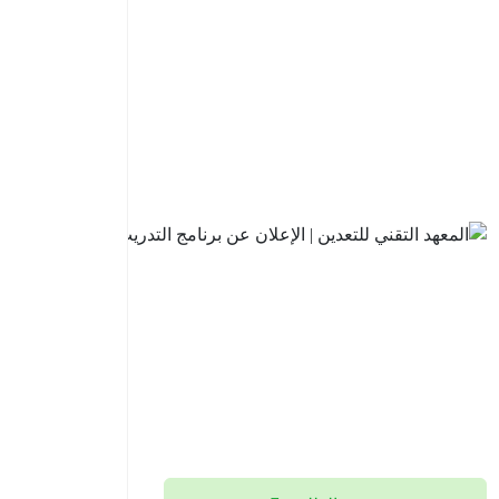
البنك
السعودي
للاستثمار
| فتح باب
التقديم
في
برنامج
تطوير
الخريجين
2026م
2026-
08-05