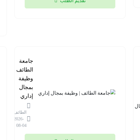
تقديم الطلب
برنامج
جامعة
مستشفى
الطائف |
قوى
وظيفة
الأمن |
بمجال
وظائف
إداري
في مجال
الطائف
المختبرات
2026-
الطبية
08-04
الرياض