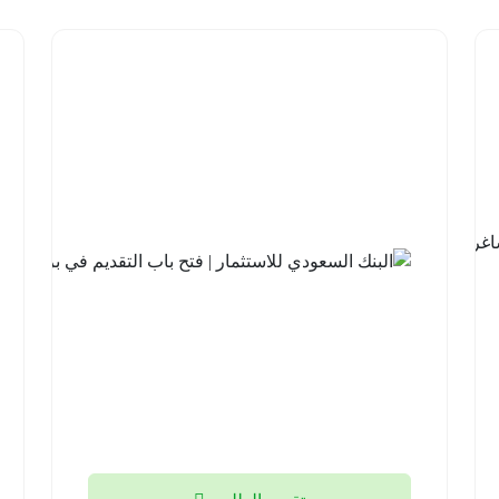
شركة نيوم
للهيدروجين
الأخضر |
14 وظيفة
شاغرة
لحملة
الثانوية فما
فوق
منطقة
تبوك
2026-
08-05