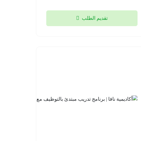
تقديم الطلب
أكاديمية
نافا |
برنامج
تدريب
مبتدئ
بالتوظيف
مع لوسد
2026-
08-04