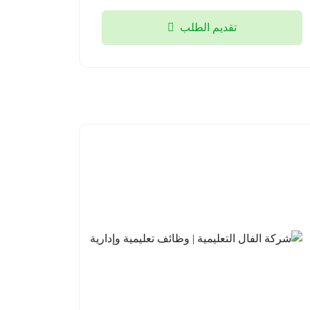
تقديم الطلب
مدارس
شركة
علو
الفال
الأهلية |
التعليمية
وظائف
| وظائف
تعليمية
تعليمية
وإشرافية
وإدارية
للعام
جدة
الدراسي
2026-