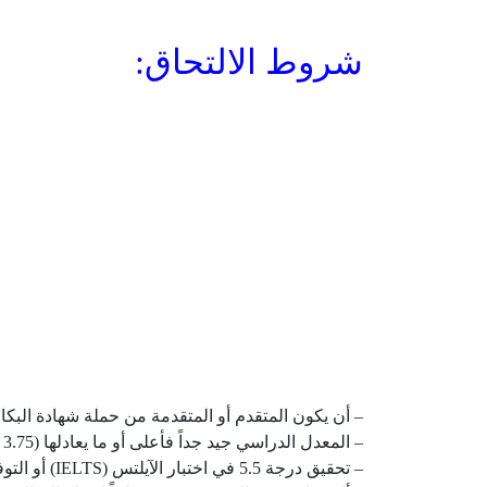
شروط الالتحاق:
– أن يكون المتقدم أو المتقدمة من حملة شهادة البكال
– المعدل الدراسي جيد جداً فأعلى أو ما يعادلها (3.75 من 5 أو 3.00 من 4).
– تحقيق درجة 5.5 في اختبار الآيلتس (IELTS) أو التوفل (TOEFL) أو ما يعادلها، وتقديم نسخة من النتيجة (يُعفى من هذا الشرط من تخرج من جامعات عالمية).