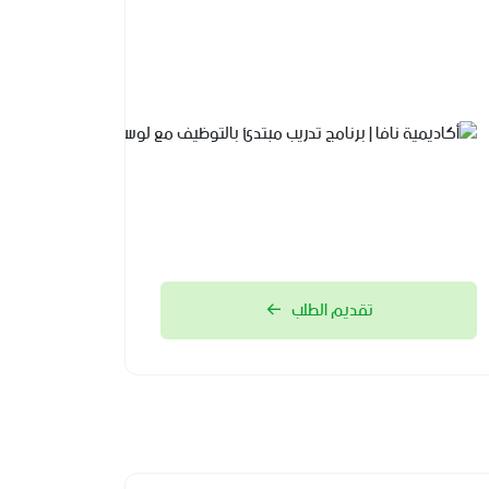
أكاديمية
نافا | برنامج
تدريب
مبتدئ
بالتوظيف
مع لوسد
2026-
08-04
تقديم الطلب