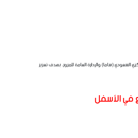
142هـ (2007م)، نتيجة تعاون مشترك بين البنك المركزي السعودي (ساما) والإدارة العامة للمرور، بهدف تعزيز
ع في الأسفل