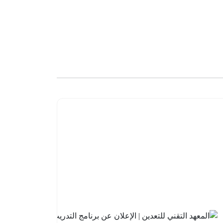
البنك
السعودي
للاستثمار
| فتح باب
التقديم
في
برنامج
تطوير