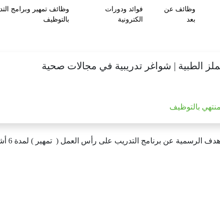
وظائف عن
فوائد ودورات
وظائف تمهير وبرامج التد
بعد
الكترونية
بالتوظيف
ز الطبية | شواغر تدريبية في مجالات صحية
منتهي بالتوظيف
دف
الرسمية
عن
برنامج
التدريب
على
رأس
العمل
(
تمهير
)
لمدة
6
أش