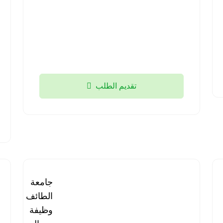
منطقة
تبوك
2026-
08-05
تقديم الطلب
برنامج
جامعة
مستشفى
الطائف |
قوى
وظيفة