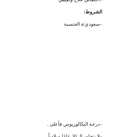
الشروط
:
–
سعودي
/
ة
الجنسية
–
درجة
البكالوريوس
فأعلى
.
–
لا
يتجاوز
الـ
30
عامًا
ميلادياً