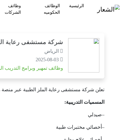
الرئيسية
الوظائف
وظائف
الحكوميه
الشركات
شركة مستشفى رعاية المل
الرياض
2025-08-03
وظائف تمهير وبرامج التدريب ال
تعلن
شركة
مستشفى
رعاية
الملز
الطبية
عبر
منصة
ه
المسميات
التدريبية
:
–
صيدلي
–
أخصائي
مختبرات
طبية
–
أخصائي
علاج
وظيفي