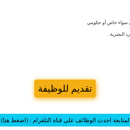
سواء
خاص
أو
حكومي
رد
البشرية
.
تقديم للوظيفة
لمتابعة احدث الوظائف على قناة التلقرام : (اضغط هنا)