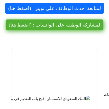
لمتابعة احدث الوظائف على تويتر : (اضغط هنا)
لمشاركة الوظيفة على الواتساب : (اضغط هنا)
شركة نيوم
للهيدروجين
الأخضر |
14 وظيفة
شاغرة
لحملة
الثانوية فما
فوق