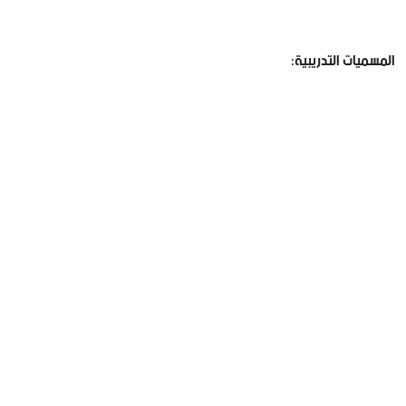
المسميات
التدريبية
: