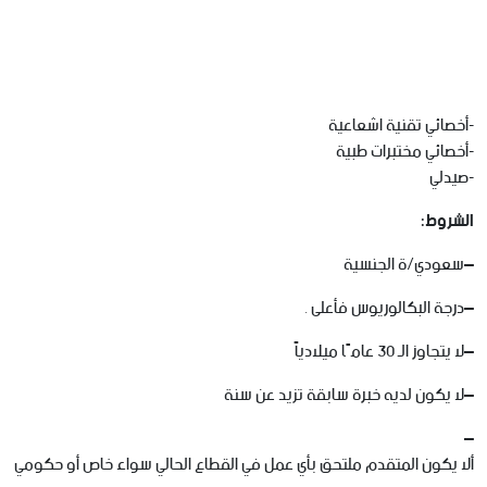
-أخصائي تقنية اشعاعية
-أخصائي مختبرات طبية
-صيدلي
الشروط
:
–
سعودي
/
ة
الجنسية
–
درجة
البكالوريوس
فأعلى
.
–
لا
يتجاوز
الـ
30
عامًا
ميلادياً
–
لا
يكون
لديه
خبرة
سابقة
تزيد
عن
سنة
–
ألا
يكون
المتقدم
ملتحق
بأي
عمل
في
القطاع
الحالي
سواء
خاص
أو
حكومي