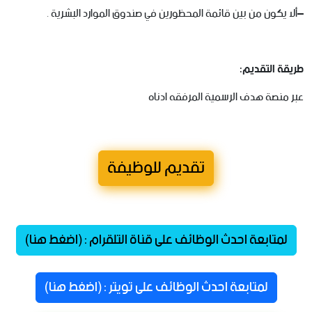
–
ألا
يكون
من
بين
قائمة
المحظورين
في
صندوق
الموارد
البشرية
.
طريقة
التقديم
:
عبر
منصة
هدف
الرسمية
المرفقه
ادناه
تقديم للوظيفة
لمتابعة احدث الوظائف على قناة التلقرام : (اضغط هنا)
لمتابعة احدث الوظائف على تويتر : (اضغط هنا)