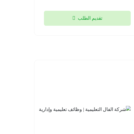
08-04
تقديم الطلب
مدارس
شركة
علو
الفال
الأهلية |
التعليمية
وظائف
| وظائف
تعليمية
تعليمية
وإشرافية
وإدارية
للعام
جدة
الدراسي