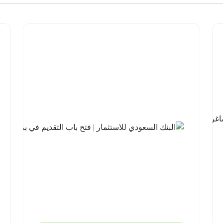
شركة نيوم
للهيدروجين
الأخضر |
14 وظيفة
شاغرة
لحملة
الثانوية فما
فوق
منطقة
تبوك
2026-
08-05