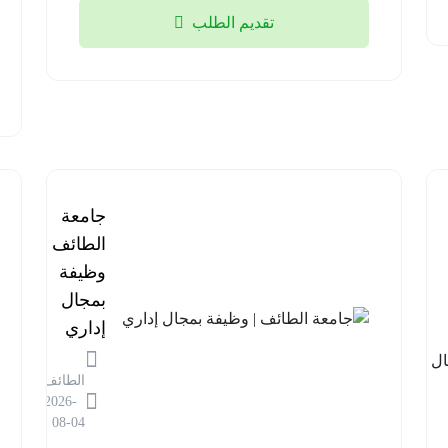
تقديم الطلب
برنامج
جامعة
مستشفى
الطائف |
قوى
وظيفة
الأمن |
بمجال
وظائف
إداري
في مجال
الطائف
المختبرات
2026-
الطبية
08-04