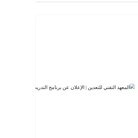
البنك
السعودي
للاستثمار
| فتح باب
التقديم
في
برنامج
تطوير
الخريجين
2026م
2026-
08-05