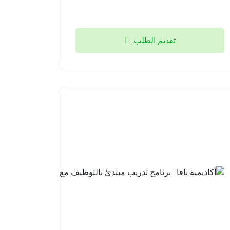
تقديم الطلب
أكاديمية
نافا |
برنامج
تدريب
مبتدئ
بالتوظيف
مع لوسد
2026-