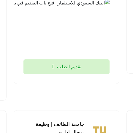
الثانوية فما
فوق
منطقة
تبوك
2026-
08-05
تقديم الطلب
جامعة الطائف | وظيفة
بمجال إداري