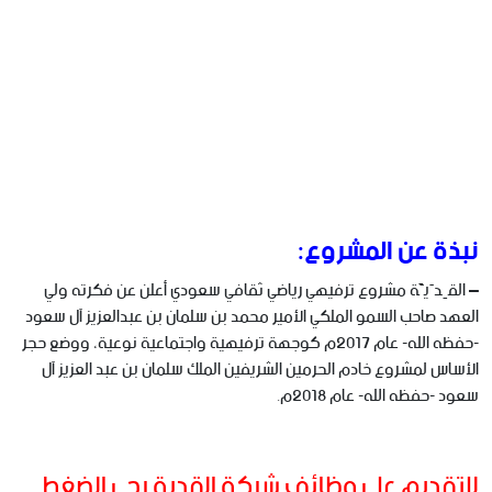
نبذة عن المشروع:
– القِدّيَّة مشروع ترفيهي رياضي ثقافي سعودي أعلن عن فكرته ولي
العهد صاحب السمو الملكي الأمير محمد بن سلمان بن عبدالعزيز آل سعود
-حفظه الله- عام 2017م كوجهة ترفيهية واجتماعية نوعية، ووضع حجر
الأساس لمشروع خادم الحرمين الشريفين الملك سلمان بن عبد العزيز آل
سعود -حفظه الله- عام 2018م.
للتقديم على وظائف شركة القدية رجى الضغط