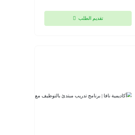
تقديم الطلب
أكاديمية
نافا |
برنامج
تدريب
مبتدئ
بالتوظيف
مع لوسد
2026-
08-04