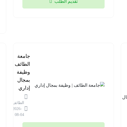
تقديم الطلب
برنامج
جامعة
مستشفى
الطائف |
قوى
وظيفة
الأمن |
بمجال
وظائف
إداري
في مجال
الطائف
المختبرات
2026-
الطبية
08-04
الرياض