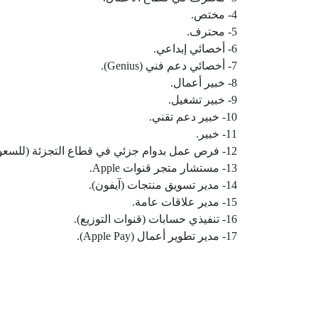
4- مختص.
5- محترف.
6- أخصائي إبداعي.
7- أخصائي دعم فني (Genius).
8- خبير أعمال.
9- خبير تشغيل.
10- خبير دعم تقني.
11- خبير.
12- فرص عمل بدوام جزئي في قطاع التجزئة (للسعوديين).
13- مستشار متجر قنوات Apple.
14- مدير تسويق منتجات (آيفون).
15- مدير علاقات عامة.
16- تنفيذي حسابات (قنوات التوزيع).
17- مدير تطوير أعمال (Apple Pay).