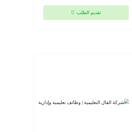
تقديم الطلب
مدارس
شركة
علو
الفال
الأهلية |
التعليمية
وظائف
| وظائف
تعليمية
تعليمية
وإشرافية
وإدارية
للعام
جدة
الدراسي
2026-