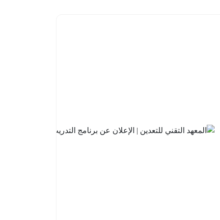
البنك
السعودي
للاستثمار
| فتح باب
التقديم
في
برنامج
تطوير
الخريجين
2026م
2026-
08-05