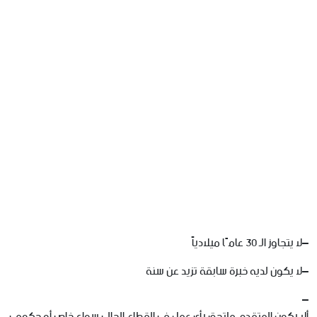
–
لا
يتجاوز
الـ
30
عامًا
ميلادياً
–
لا
يكون
لديه
خبرة
سابقة
تزيد
عن
سنة
–
ألا
يكون
المتقدم
ملتحق
بأي
عمل
في
القطاع
الحالي
سواء
خاص
أو
حكومي