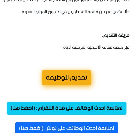
–
ألا
يكون
من
بين
قائمة
المحظورين
في
صندوق
الموارد
البشرية
.
طريقة
التقديم
:
عبر
منصة
هدف
الرسمية
المرفقه
ادناه
تقديم للوظيفة
لمتابعة احدث الوظائف على قناة التلقرام : (اضغط هنا)
لمتابعة احدث الوظائف على تويتر : (اضغط هنا)