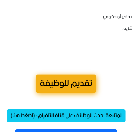
خاص
أو
حكومي
شرية
.
تقديم للوظيفة
لمتابعة احدث الوظائف على قناة التلقرام : (اضغط هنا)