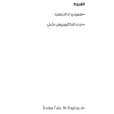
الشروط
:
–
سعودي
/
ة
الجنسية
–
درجة
البكالوريوس
فأعلى
.
–
لا
يتجاوز
الـ
30
عامًا
ميلادياً