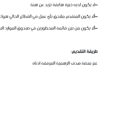
–
لا
يكون
لديه
خبرة
سابقة
تزيد
عن
سنة
–
ألا
يكون
المتقدم
ملتحق
بأي
عمل
في
القطاع
الحالي
سواء
–
ألا
يكون
من
بين
قائمة
المحظورين
في
صندوق
الموارد
الب
طريقة
التقديم
:
عبر
منصة
هدف
الرسمية
المرفقه
ادناه