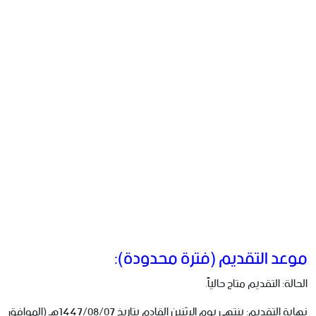
موعد التقديم (فترة محدودة):
الحالة: التقديم متاح حالياً.
نهاية التقديم: ينتهي يوم الإثنين القادم بتاريخ 1447/08/07هـ (الموافق