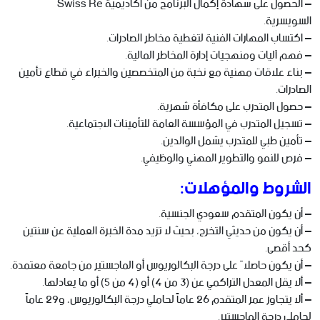
– الحصول على شهادة إكمال البرنامج من أكاديمية Swiss Re
السويسرية.
– اكتساب المهارات الفنية لتغطية مخاطر الصادرات.
– فهم آليات ومنهجيات إدارة المخاطر المالية.
– بناء علاقات مهنية مع نخبة من المتخصصين والخبراء في قطاع تأمين
الصادرات.
– حصول المتدرب على مكافأة شهرية.
– تسجيل المتدرب في المؤسسة العامة للتأمينات الاجتماعية.
– تأمين طبي للمتدرب يشمل الوالدين.
– فرص للنمو والتطوير المهني والوظيفي.
الشروط والمؤهلات:
– أن يكون المتقدم سعودي الجنسية.
– أن يكون من حديثي التخرج، بحيث لا تزيد مدة الخبرة العملية عن سنتين
كحد أقصى.
– أن يكون حاصلاً على درجة البكالوريوس أو الماجستير من جامعة معتمدة.
– ألا يقل المعدل التراكمي عن (3 من 4) أو (4 من 5) أو ما يعادلها.
– ألا يتجاوز عمر المتقدم 26 عاماً لحاملي درجة البكالوريوس، و29 عاماً
لحاملي درجة الماجستير.