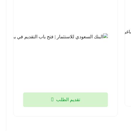
الأخضر |
14 وظيفة
شاغرة
لحملة
الثانوية فما
فوق
منطقة
تبوك
2026-
08-05
تقديم الطلب