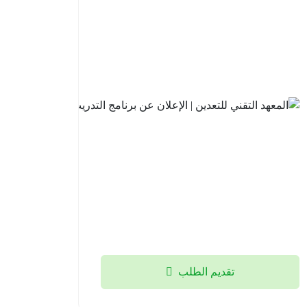
للاستثمار
| فتح باب
التقديم
في
برنامج
تطوير
الخريجين
2026م
2026-
08-05
تقديم الطلب