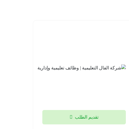
مدارس
شركة
علو
الفال
الأهلية |
التعليمية
وظائف
| وظائف
تعليمية
تعليمية
وإشرافية
وإدارية
للعام
جدة
الدراسي
2026-
القادم
08-03
1448هـ
الخبر
تقديم الطلب
2026-