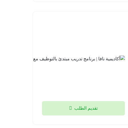
أكاديمية
نافا |
برنامج
تدريب
مبتدئ
بالتوظيف
مع لوسد
2026-
08-04
تقديم الطلب