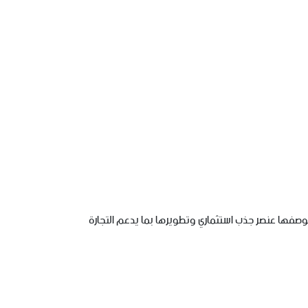
ل على تهيئتها بوصفها عنصر جذب استثماري وتطويرها بما يدعم التجارة