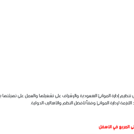
امة للموانئ في عام 1976م، وتهدف إلى تنظيم إدارة الموانئ السعودية والإشراف على تشغيلها والعم
لازمة لإدارة الموانئ وفقاً لأفضل النظم والأساليب الدولية.
ى المربع في الأسفل