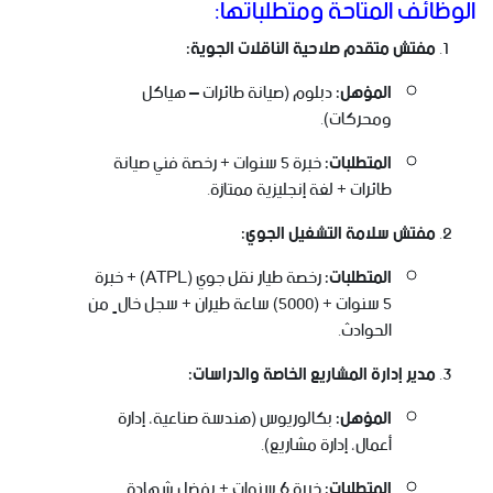
الوظائف المتاحة ومتطلباتها:
مفتش متقدم صلاحية الناقلات الجوية:
المؤهل:
دبلوم (صيانة طائرات – هياكل
ومحركات).
المتطلبات:
خبرة 5 سنوات + رخصة فني صيانة
طائرات + لغة إنجليزية ممتازة.
مفتش سلامة التشغيل الجوي:
المتطلبات:
رخصة طيار نقل جوي (ATPL) + خبرة
5 سنوات + (5000) ساعة طيران + سجل خالٍ من
الحوادث.
مدير إدارة المشاريع الخاصة والدراسات:
المؤهل:
بكالوريوس (هندسة صناعية، إدارة
أعمال، إدارة مشاريع).
المتطلبات:
خبرة 6 سنوات + يفضل شهادة