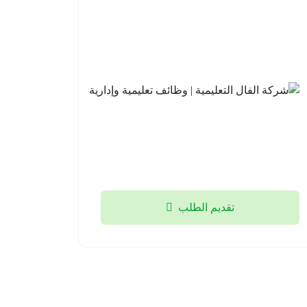
مدارس
شركة
علو
الفال
الأهلية |
التعليمية
وظائف
| وظائف
تعليمية
تعليمية
وإشرافية
وإدارية
للعام
جدة
الدراسي
2026-
القادم
08-03
1448هـ
الخبر
تقديم الطلب
2026-
08-03