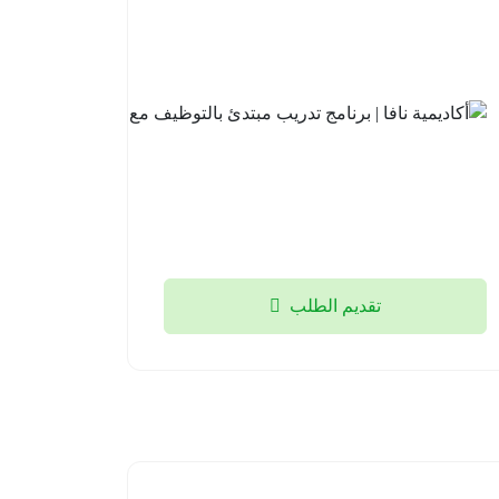
نافا |
برنامج
تدريب
مبتدئ
بالتوظيف
مع لوسد
2026-
08-04
تقديم الطلب