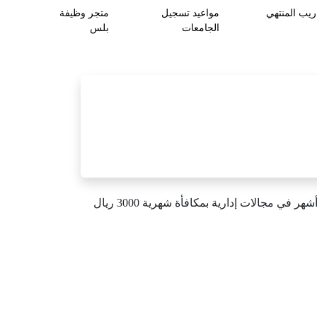
ريب المنتهي
مواعيد تسجيل
متجر وظيفة
الجامعات
بلس
تعلن الهيئة السعودية للبحر الاحمر عبر منصة هدف الرسمية عن شواغر تدريبية عبر برنامج تطوير الخريجين ( تمهير ) لمدة 6 أشهر في مجالات إدارية بمكافأة شهرية 3000 ريال