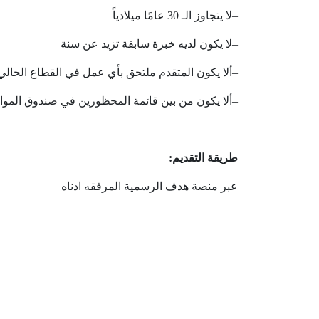
–
لا
يتجاوز
الـ
30
عامًا
ميلادياً
–
لا
يكون
لديه
خبرة
سابقة
تزيد
عن
سنة
–
ألا
يكون
المتقدم
ملتحق
بأي
عمل
في
القطاع
الحالي
–
ألا
يكون
من
بين
قائمة
المحظورين
في
صندوق
الموا
طريقة
التقديم
:
عبر
منصة
هدف
الرسمية
المرفقه
ادناه