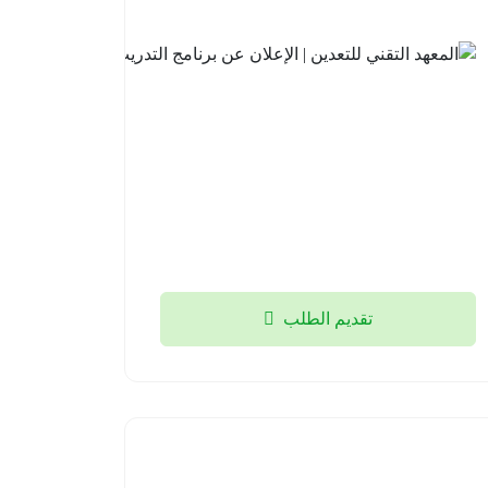
في
برنامج
تطوير
الخريجين
2026م
2026-
08-05
تقديم الطلب
أكاديمية