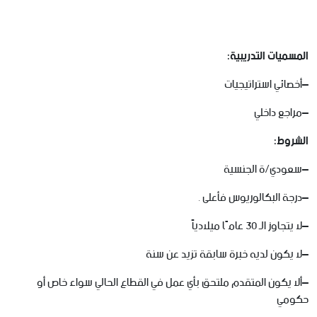
المسميات
التدريبية:
–
أخصائي
استراتيجيات
–
مراجع
داخلي
الشروط:
–
سعودي
/
ة
الجنسية
–
درجة
البكالوريوس
فأعلى
.
–
لا
يتجاوز
الـ
30
عامًا
ميلادياً
–
لا
يكون
لديه
خبرة
سابقة
تزيد
عن
سنة
–
ألا
يكون
المتقدم
ملتحق
بأي
عمل
في
القطاع
الحالي
سواء
خاص
أو
حكومي