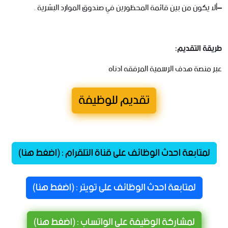
–
ألا
يكون
من
بين
قائمة
المحظورين
في
صندوق
الموارد
البشرية
.
طريقة
التقديم:
عبر
منصة
هدف
الرسمية
المرفقه
ادناه
تقديم للوظيفة
لمتابعة احدث الوظائف على قناة التلقرام : (اضغط هنا)
لمتابعة احدث الوظائف على تويتر : (اضغط هنا)
لمشاركة الوظيفة على الواتساب : (اضغط هنا)