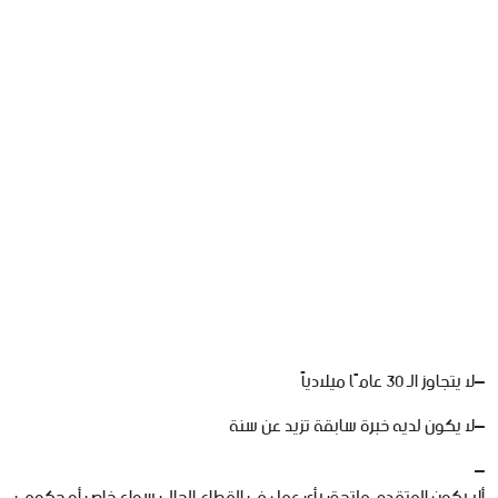
–
لا
يتجاوز
الـ
30
عامًا
ميلادياً
–
لا
يكون
لديه
خبرة
سابقة
تزيد
عن
سنة
–
ألا
يكون
المتقدم
ملتحق
بأي
عمل
في
القطاع
الحالي
سواء
خاص
أو
حكومي