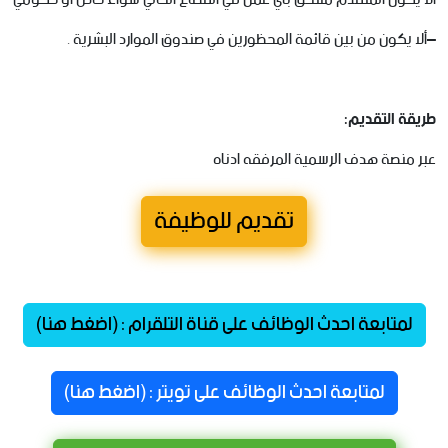
–
ألا
يكون
من
بين
قائمة
المحظورين
في
صندوق
الموارد
البشرية
.
طريقة
التقديم
:
عبر
منصة
هدف
الرسمية
المرفقه
ادناه
تقديم للوظيفة
لمتابعة احدث الوظائف على قناة التلقرام : (اضغط هنا)
لمتابعة احدث الوظائف على تويتر : (اضغط هنا)