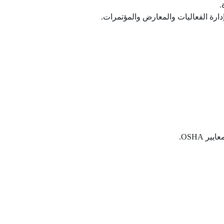
.
 OSHA.