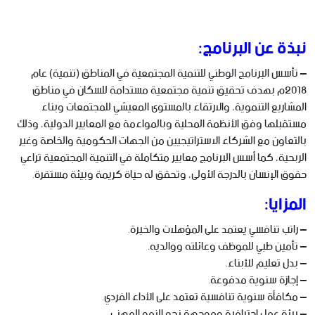
نبذة عن البرنامج:
– تأسس البرنامج الوطني للتنمية المجتمعية في المناطق (تنمية) عام
2018م بهدف تحقيق تنمية مجتمعية مستدامة للسكان في مناطق
المشاريع التنموية، والارتقاء بالمستوى المعيشي للمجتمعات وبناء
مستقبلها وفق الأنظمة المحلية وبالمواءمة مع المعايير الدولية، وذلك
بالتعاون مع الشركاء الاستراتيجيين من الجهات الحكومية والخاصة وغير
الربحية، كما أسس البرنامج معايير متكاملة في التنمية المجتمعية تراعي
حقوق الإنسان بالدرجة الأولى، وتحقق له حياة كريمة وبيئة مستقرة.
المزايا:
– راتب تنافسي يعتمد على المؤهلات والخبرة.
– تأمين طبي للموظف وعائلته ووالديه.
– بدل تعليم للأبناء.
– إجازة سنوية مدفوعة.
– مكافأة سنوية تنافسية تعتمد على الأداء الفردي.
– بيئة عمل احترافية وموجهة نحو النمو المهني.