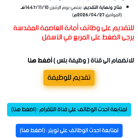
متاح ونهاية التقديم:
ينتهي يوم الإثنين
1447/11/10هـ
(الموافق
2026/04/27م
).
للتقديم على وظائف أمانة العاصمة المقدسة
يرجى الضغط على المربع في الأسفل
للانضمام الى قناة ( وظيفة بلس )
أضغط هنا
تقديم للوظيفة
لمتابعة احدث الوظائف على قناة التلقرام : (اضغط هنا)
لمتابعة احدث الوظائف على تويتر : (اضغط هنا)