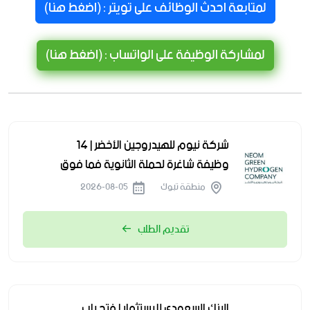
لمتابعة احدث الوظائف على تويتر : (اضغط هنا)
لمشاركة الوظيفة على الواتساب : (اضغط هنا)
شركة نيوم للهيدروجين الأخضر | 14
وظيفة شاغرة لحملة الثانوية فما فوق
منطقة تبوك
2026-08-05
تقديم الطلب
البنك السعودي للاستثمار | فتح باب