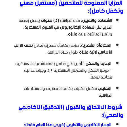
المزايا الممنوحة للملتحقين (مستقبل مهني
وتكفل كامل):
الشهادة والتعيين:
مدة الدراسة
(3) سنوات
يحصل بعدها
الخريج على
شهادة البكالوريوس في العلوم العسكرية
،
ويُعين مباشرة برتبة
ملازم
.
المكافأة الشهرية:
صرف مكافأة شهرية تعادل
نصف الراتب
الأساسي لرتبة ملازم
طوال فترة الدراسة.
الرعاية والسكن:
تأمين طبي شامل بالمستشفيات العسكرية
+ توفير السكن والملابس العسكرية + 3 وجبات غذائية
مجانية يومياً.
التعليم:
تتكفل الكليات بكافة المصاريف والمستلزمات
الدراسية.
شروط الالتحاق والقبول (التدقيق الأكاديمي
والصحي):
المسار الأكاديمي والتعليمي (خريجي هذا العام فقط):