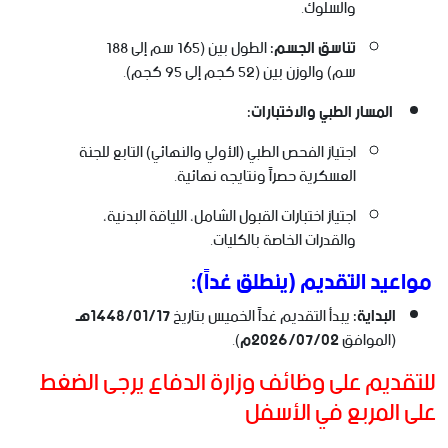
والسلوك.
تناسق الجسم:
الطول بين (165 سم إلى 188
سم) والوزن بين (52 كجم إلى 95 كجم).
المسار الطبي والاختبارات:
اجتياز الفحص الطبي (الأولي والنهائي) التابع للجنة
العسكرية حصراً ونتايجه نهائية.
اجتياز اختبارات القبول الشامل، اللياقة البدنية،
والقدرات الخاصة بالكليات.
مواعيد التقديم (ينطلق غداً):
البداية:
يبدأ التقديم غداً الخميس بتاريخ
1448/01/17هـ
(الموافق
2026/07/02م
).
للتقديم على وظائف وزارة الدفاع يرجى الضغط
على المربع في الأسفل