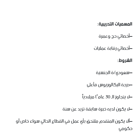
المسميات
التدريبية:
–
أخصائي
حج
وعمرة
–
أخصائي
رقابة
عمليات
الشروط:
–
سعودي
/
ة
الجنسية
–
درجة
البكالوريوس
فأعلى
–
لا
يتجاوز
الـ
30
عامًا
ميلادياً
–
لا
يكون
لديه
خبرة
سابقة
تزيد
عن
سنة
–
ألا
يكون
المتقدم
ملتحق
بأي
عمل
في
القطاع
الحالي
سواء
خاص
أو
حكومي