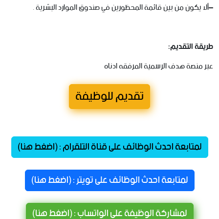
–
ألا
يكون
من
بين
قائمة
المحظورين
في
صندوق
الموارد
البشرية
.
طريقة
التقديم:
عبر
منصة
هدف
الرسمية
المرفقه
ادناه
تقديم للوظيفة
لمتابعة احدث الوظائف على قناة التلقرام : (اضغط هنا)
لمتابعة احدث الوظائف على تويتر : (اضغط هنا)
لمشاركة الوظيفة على الواتساب : (اضغط هنا)