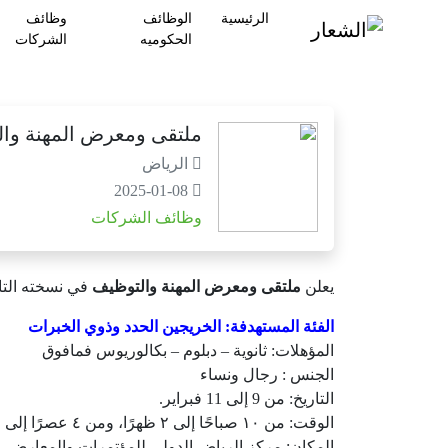
الرئيسية
الوظائف
وظائف
الحكوميه
الشركات
ملتقى ومعرض المهنة والت
الرياض
2025-01-08
وظائف الشركات
يعلن
ملتقى ومعرض المهنة والتوظيف
في نسخته التاسعة عشر عن
الفئة المستهدفة: الخريجين الحدد وذوي الخبرات
المؤهلات: ثانوية – دبلوم – بكالوريوس فمافوق
الجنس : رجال ونساء
التاريخ: من 9 إلى 11 فبراير.
الوقت: من ١٠ صباحًا إلى ٢ ظهرًا، ومن ٤ عصرًا إلى ٩:٣٠ مساء.
المكان: مركز الرياض الدولي للمؤتمرات والمعارض.