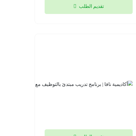
تقديم الطلب
أكاديمية
نافا |
برنامج
تدريب
مبتدئ
بالتوظيف
مع لوسد
2026-
08-04