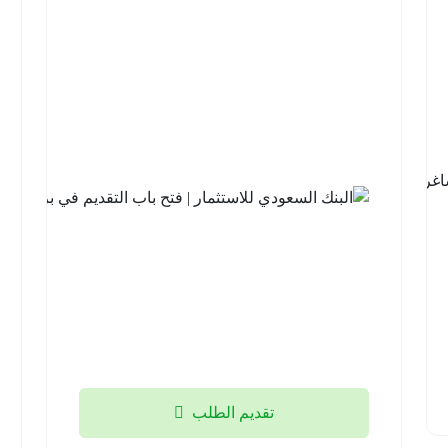
شركة نيوم
للهيدروجين
الأخضر |
14 وظيفة
شاغرة
لحملة
الثانوية فما
فوق
منطقة
تبوك
2026-
08-05
تقديم الطلب