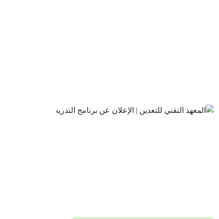
البنك
السعودي
للاستثمار
| فتح باب
التقديم
في
برنامج
تطوير
الخريجين
2026م
2026-
08-05