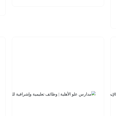
08-04
شركة
السودة
للتطوير |
برنامج
مهارات
اللغة
الإنجليزية
مع
جامعة
الملك