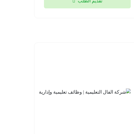
تقديم الطلب
مدارس
شركة
علو
الفال
الأهلية |
التعليمية
وظائف
| وظائف
تعليمية
تعليمية
وإشرافية
وإدارية
للعام
جدة
الدراسي
2026-
القادم
08-03
1448هـ