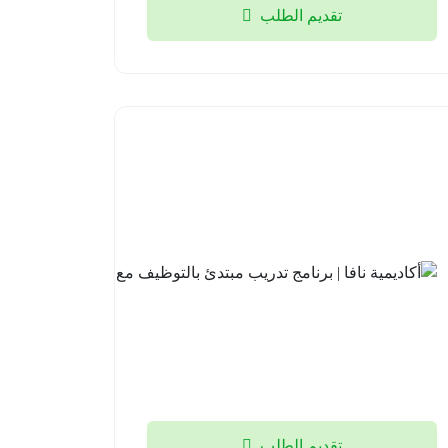
تقديم الطلب
أكاديمية
نافا |
برنامج
تدريب
مبتدئ
بالتوظيف
مع لوسد
2026-
08-04
تقديم الطلب