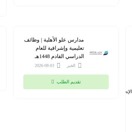
شركة
مدارس علو الأهلية | وظائف
السودة
تعليمية وإشرافية للعام
للتطوير |
الدراسي القادم 1448هـ
برنامج
الخبر
2026-08-03
مهارات
اللغة
تقديم الطلب
الإنجليزية
مع
جامعة
الملك
خالد