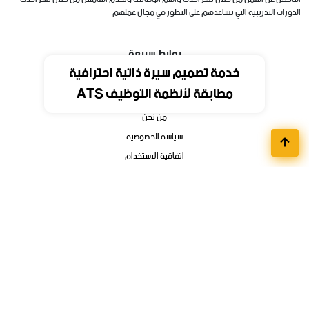
الباحثين عن العمل من خلال نشر احدث وأهم الوظائف وتخدم العاملين من خلال نشر احدث
الدورات التدريبية التي تساعدهم على التطور في مجال عملهم
روابط سريعة
خدمة تصميم سيرة ذاتية احترافية
مطابقة لأنظمة التوظيف ATS
الرئيسية
من نحن
سياسة الخصوصية
اتفاقية الاستخدام
اتصل بنا
أقسام الوظائف
مواعيد تسجيل الجامعات
وظائف تمهير وبرامج التدريب المنتهي بالتوظيف
فوائد ودورات الكترونية