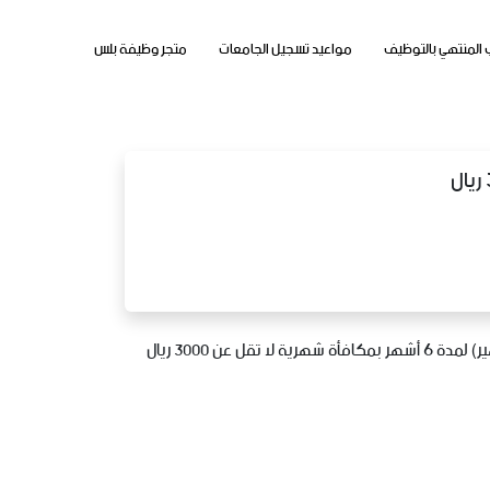
 المنتهي بالتوظيف
مواعيد تسجيل الجامعات
متجر وظيفة بلس
تعلن شركة مجموعة التيسير للكيماويات والاسمدة للصناعة شركة شخص واحد عن شواغر تدريبية عبر برنامج التدريب على رأس العمل (تمهير) لمدة 6 أشهر بمكافأة شهرية لا تقل عن 3000 ريال