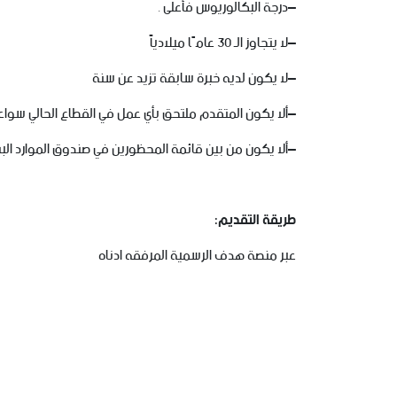
–
درجة
البكالوريوس
فأعلى
.
–
لا
يتجاوز
الـ
30
عامًا
ميلادياً
–
لا
يكون
لديه
خبرة
سابقة
تزيد
عن
سنة
–
ألا
يكون
المتقدم
ملتحق
بأي
عمل
في
القطاع
الحالي
سواء
–
ألا
يكون
من
بين
قائمة
المحظورين
في
صندوق
الموارد
الب
طريقة
التقديم
:
عبر
منصة
هدف
الرسمية
المرفقه
ادناه