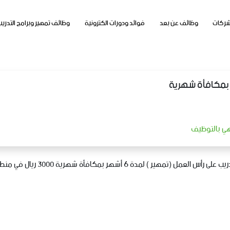
شركات
وظائف عن بعد
فوائد ودورات الكترونية
وظائف تمهير وبرامج التدريب
ة بمكافأة شهرية
تهي بالتوظيف
دريب
على
رأس
العمل
(
تمهير
)
لمدة
6
أشهر
بمكافأة
شهرية
3000
ريال
في
منطق