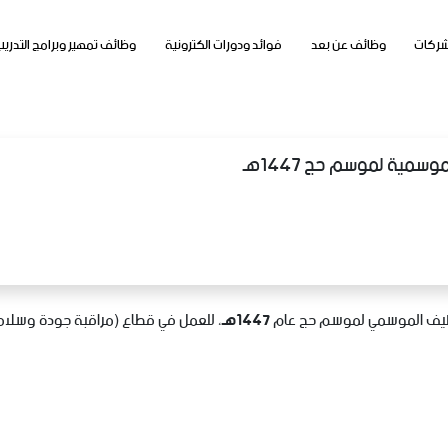
شركات
وظائف عن بعد
فوائد ودورات الكترونية
وظائف تمهير وبرامج التدريب
مية لموسم حج 1447هـ
ظيف الموسمي لموسم حج عام
1447هـ
، للعمل في قطاع (مراقبة جودة وسلام