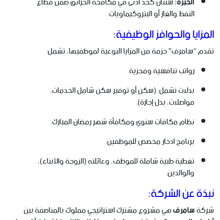
الخبرة:
سنتان كحد أدنى في مكافحة الحرائق ضمن قطاع
النفط والغاز أو البتروكيماويات.
المزايا والحوافز الوظيفية:
تقدم “سامرف” حزمة من المزايا النوعية لموظفيها، تشمل:
رواتب تنافسية ومجزية.
بدلات تشمل: (سكن أو توفير سكن شامل الخدمات،
مواصلات، بدل إجازة).
نظام مكافآت سنوي ومكافأة شهر رمضان المبارك.
برنامج ادخار مخصص للموظفين.
تغطية طبية شاملة للموظف، وعائلته (الزوجة والأبناء)،
والوالدين.
نبذة عن الشركة:
شركة
سامرف
هي مشروع مشترك استراتيجي مملوك بالمناصفة بين