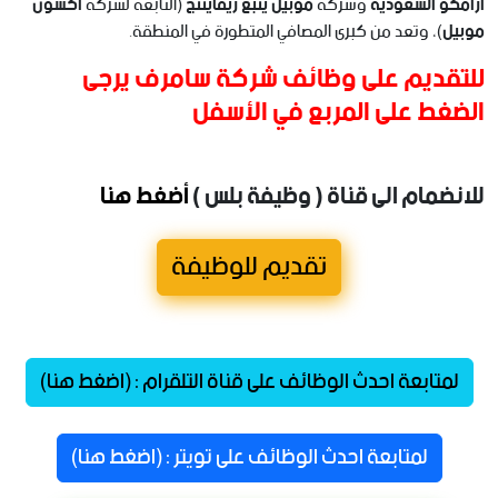
أرامكو السعودية
وشركة
موبيل ينبع ريفايننج
(التابعة لشركة
أكسون
موبيل
)، وتعد من كبرى المصافي المتطورة في المنطقة.
للتقديم على وظائف شركة سامرف يرجى
الضغط على المربع في الأسفل
للانضمام الى قناة ( وظيفة بلس )
أضغط هنا
تقديم للوظيفة
لمتابعة احدث الوظائف على قناة التلقرام : (اضغط هنا)
لمتابعة احدث الوظائف على تويتر : (اضغط هنا)