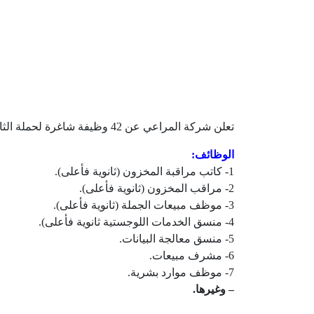
تعلن شركة المراعي عن 42 وظيفة شاغرة لحملة الثانوية فأعلى في عدة مناطق بالمملكة (الرياض، حائل، جدة، أبها، الخرج، رابغ) وذلك وفقاً للتفاصيل والشروط الآتية.
الوظائف:
1- كاتب مراقبة المخزون (ثانوية فأعلى).
2- مراقب المخزون (ثانوية فأعلى).
3- موظف مبيعات الجملة (ثانوية فأعلى).
4- منسق الخدمات اللوجستية ثانوية فأعلى).
5- منسق معالجة البيانات.
6- مشرف مبيعات.
7- موظف موارد بشرية.
– وغيرها.