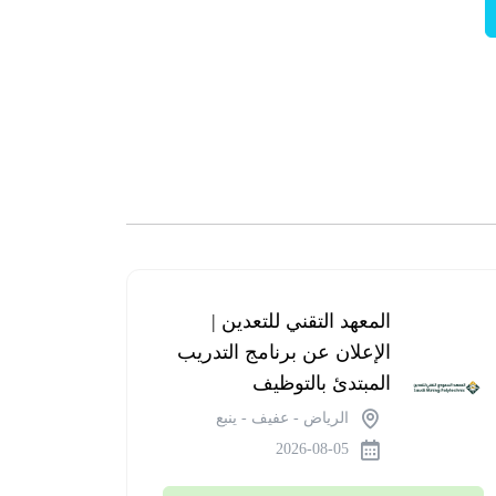
البنك
المعهد التقني للتعدين |
السعودي
الإعلان عن برنامج التدريب
للاستثمار
المبتدئ بالتوظيف
| فتح باب
الرياض - عفيف - ينبع
التقديم
2026-08-05
في