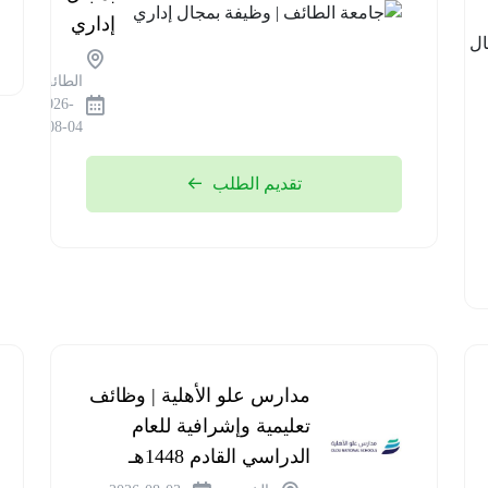
في مجال
إداري
المختبرات
الطائف
الطبية
2026-
08-04
الرياض
2026-
تقديم الطلب
08-04
مدارس علو الأهلية | وظائف
تعليمية وإشرافية للعام
الدراسي القادم 1448هـ