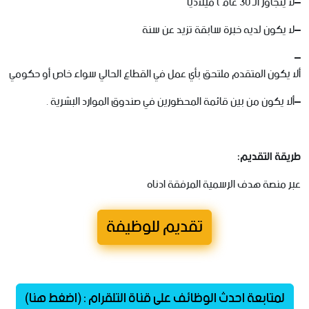
–
لا
يتجاوز
الـ
30
عامًا
ميلادياً
–
لا
يكون
لديه
خبرة
سابقة
تزيد
عن
سنة
–
ألا
يكون
المتقدم
ملتحق
بأي
عمل
في
القطاع
الحالي
سواء
خاص
أو
حكومي
–
ألا
يكون
من
بين
قائمة
المحظورين
في
صندوق
الموارد
البشرية
.
طريقة
التقديم
:
عبر
منصة
هدف
الرسمية
المرفقة
ادناه
تقديم للوظيفة
لمتابعة احدث الوظائف على قناة التلقرام : (اضغط هنا)