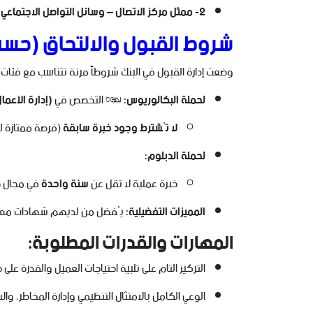
2- ممثل مركز الاتصال – وسائل التواصل الاجتماعي (Call Center Representative – Social Media).
شروط القبول والالتحاق (حس
وضعت إدارة القبول في البنك شروطاً مرنة تتناسب مع فئات ا
لحملة البكالوريوس:
* التخصص في
(إدارة الأعما
لا تُشترط وجود خبرة سابقة
(فرصة ممتازة لح
لحملة الدبلوم:
خبرة عملية لا تقل عن
سنة واحدة
في مجال خد
المميزات التفضيلية:
يُفضل من لديهم شهادات مهنية
المهارات والقدرات المطلوبة:
التركيز التام على تلبية احتياجات العميل والقدرة عل
الوعي الكامل بالامتثال التنظيمي وإدارة المخاطر، وا