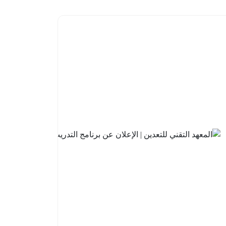
البنك
السعودي
للاستثمار
| فتح باب
التقديم
في
برنامج
تطوير
الخريجين
2026م
2026-
08-05