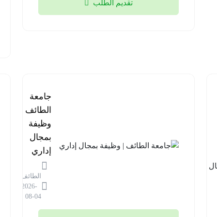
تقديم الطلب
برنامج
جامعة
مستشفى
الطائف |
قوى
وظيفة
الأمن |
بمجال
وظائف
إداري
في مجال
الطائف
المختبرات
2026-
الطبية
08-04
الرياض