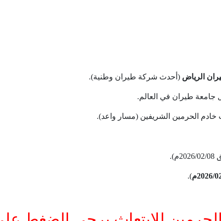
ران الرياض
(أحدث شركة طيران وطنية).
جامعة طيران في العالم.
 خادم الحرمين الشريفين (مسار واعد).
2026/0م
).
الحرمين للابتعاث يرجى الضغط على