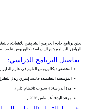
يعلن
برنامج خادم الحرمين الشريفين للابتعاث
، بالتع
الرياض
. البرنامج يتيح لك دراسة بكالوريوس علوم ال
تفاصيل البرنامج الدراسي:
التخصص:
بكالوريوس العلوم في علوم الطيران
المؤسسة التعليمية:
جامعة
إمبري ريدل للطيران (y Riddle
مدة الدراسة:
4 سنوات (انتظام كلي).
موعد البدء:
أغسطس 2026م.
شروط القبول (المعايير المطلو