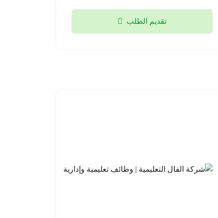
تقديم الطلب
مدارس
شركة
علو
الفال
الأهلية |
التعليمية
وظائف
| وظائف
تعليمية
تعليمية
وإشرافية
وإدارية
للعام
جدة
الدراسي
2026-