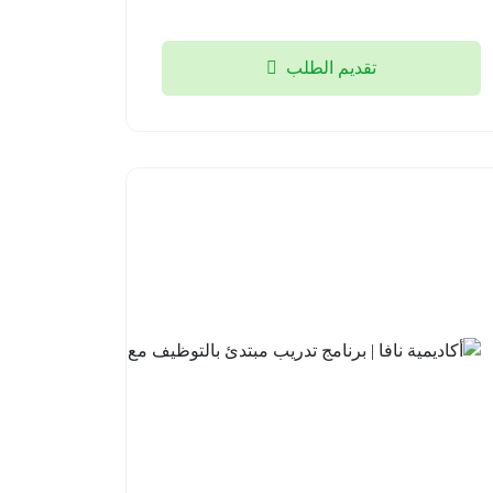
تقديم الطلب
أكاديمية
نافا |
برنامج
تدريب
مبتدئ
بالتوظيف
مع لوسد
2026-
08-04