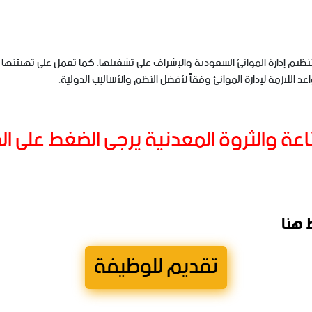
للموانئ في عام 1976م، وتهدف إلى تنظيم إدارة الموانئ السعودية والإشراف على تشغيلها. كما تعم
 اللازمة لإدارة الموانئ وفقاً لأفضل النظم والأساليب الدولية.
اعة والثروة المعدنية يرجى الضغط على ا
 هنا
تقديم للوظيفة