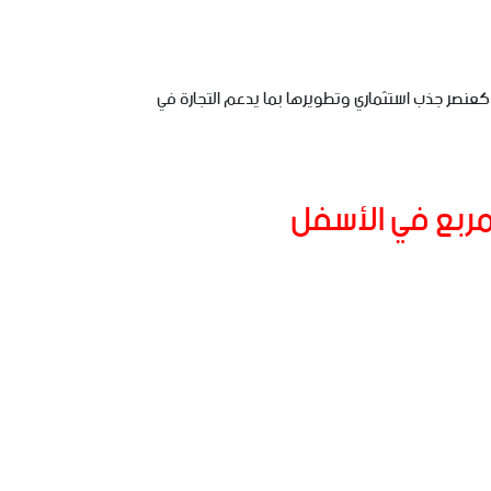
ل على تهيئتها كعنصر جذب استثماري وتطويرها بما يدعم التجارة في
لمربع في الأسفل