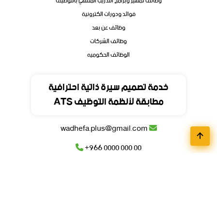
وظائف تمهير وبرامج التدريب المنتهي بالتوظيف
فوائد ودورات الكترونية
وظائف عن بعد
وظائف الشركات
الوظائف الحكوميه
تواصل
خدمة تصميم سيرة ذاتية احترافية
مطابقة لأنظمة التوظيف ATS
المملكة العربية السعودية
wadhefa.plus@gmail.com
+966 0000 000 00
+966 0000 000 00
© جميع حقوق محفوظة للمنصة
وظيفة
بلس
2026