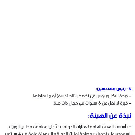
4- رئيس مهندسين:
– درجة البكالوريوس في تخصص (الهندسة) أو ما يعادلها.
– خبرة لا تقل عن 6 سنوات في مجال ذات صلة.
نبذة عن الهيئة:
– تأسست الهيئة العامة لعقارات الدولة بناءً على موافقة مجلس الوزراء
السعودي على تحويل «مصلحة أملاك الدولة» إلى هيئة عامة في 4 سبتمبر