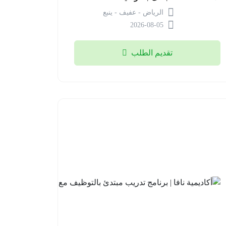
الرياض - عفيف - ينبع
2026-08-05
تقديم الطلب
أكاديمية
نافا |
برنامج
تدريب
مبتدئ
بالتوظيف
مع لوسد