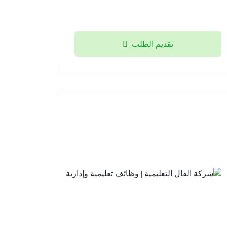
2026-
08-04
تقديم الطلب
مدارس
شركة
علو
الفال
الأهلية |
التعليمية
وظائف
| وظائف
تعليمية
تعليمية
وإشرافية
وإدارية
للعام
جدة
الدراسي
2026-