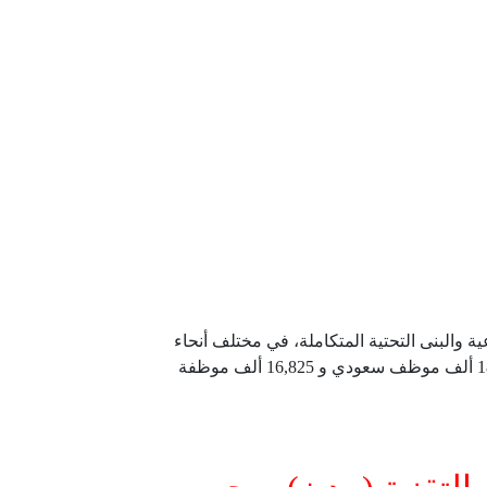
 ودورها يتمثل في تطوير الأراضي الصناعية والبنى التحتية المتكاملة، في مختلف أنحاء
المملكة، بالإضافة إلى إشرافها على المجمعات والمدن الصناعية الخاصة، ويعمل فيها أكثر من 550 ألف موظف منهم 185,840 ألف موظف سعودي و 16,825 ألف موظفة