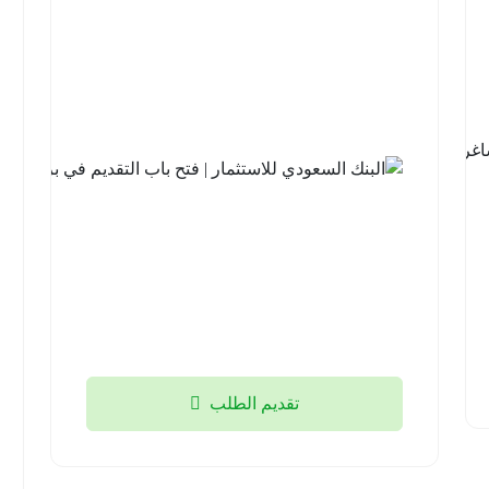
للهيدروجين
الأخضر |
14 وظيفة
شاغرة
لحملة
الثانوية فما
فوق
منطقة
تبوك
2026-
08-05
تقديم الطلب