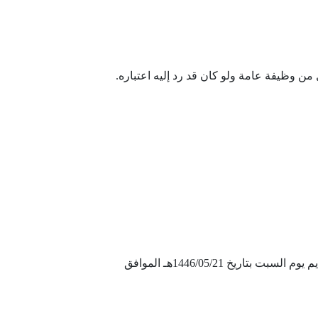
من وظيفة عامة ولو كان قد رد إليه اعتباره.
– يبدأ التقديم بإذن الله يوم الثلاثاء بتاريخ 1446/05/17هـ الموافق 2024/11/19م عبر الموقع الرسمي المرفق ادناه وينتهي التقديم يوم السبت بتاريخ 1446/05/21هـ الموافق