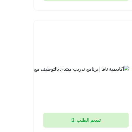
أكاديمية
نافا |
برنامج
تدريب
مبتدئ
بالتوظيف
مع لوسد
2026-
08-04
تقديم الطلب