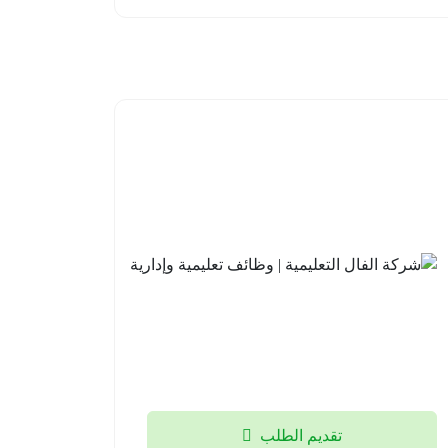
مدارس
شركة
علو
الفال
الأهلية |
التعليمية
وظائف
| وظائف
تعليمية
تعليمية
وإشرافية
وإدارية
للعام
جدة
الدراسي
2026-
القادم
08-03
1448هـ
الخبر
تقديم الطلب