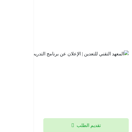
السعودي
للاستثمار
| فتح باب
التقديم
في
برنامج
تطوير
الخريجين
2026م
2026-
08-05
تقديم الطلب