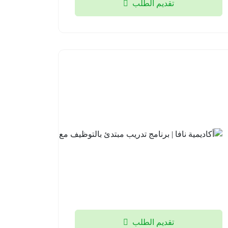
تقديم الطلب
أكاديمية
نافا |
برنامج
تدريب
مبتدئ
بالتوظيف
مع لوسد
2026-
08-04
تقديم الطلب