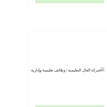
مدارس
شركة
علو
الفال
الأهلية |
التعليمية
وظائف
| وظائف
تعليمية
تعليمية
وإشرافية
وإدارية
للعام
جدة
الدراسي
2026-
القادم
08-03
1448هـ