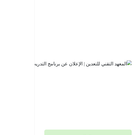
البنك
السعودي
للاستثمار
| فتح باب
التقديم
في
برنامج
تطوير
الخريجين
2026م
2026-
08-05