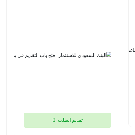
شركة نيوم
للهيدروجين
الأخضر |
14 وظيفة
شاغرة
لحملة
الثانوية فما
فوق
منطقة
تبوك
2026-
08-05
تقديم الطلب